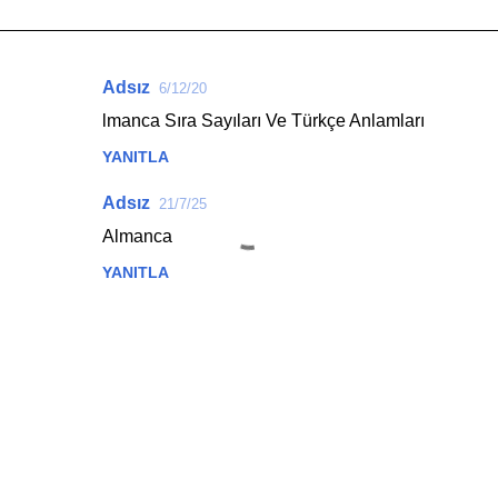
Adsız
6/12/20
Y
lmanca Sıra Sayıları Ve Türkçe Anlamları
o
YANITLA
r
u
Adsız
21/7/25
m
Almanca
l
YANITLA
a
r