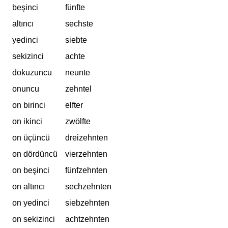
beşinci
fünfte
altıncı
sechste
yedinci
siebte
sekizinci
achte
dokuzuncu
neunte
onuncu
zehntel
on birinci
elfter
on ikinci
zwölfte
on üçüncü
dreizehnten
on dördüncü
vierzehnten
on beşinci
fünfzehnten
on altıncı
sechzehnten
on yedinci
siebzehnten
on sekizinci
achtzehnten