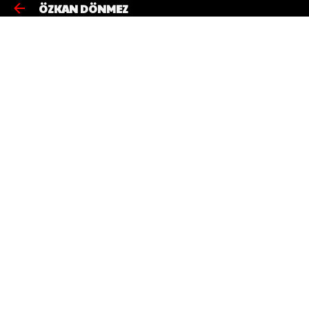
ÖZKAN DÖNMEZ
Ana içeriğe atla