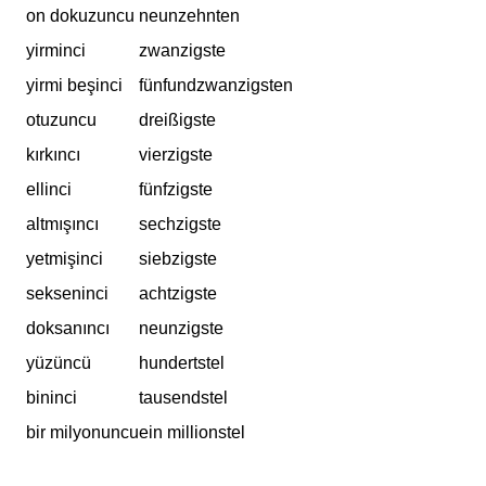
on dokuzuncu
neunzehnten
yirminci
zwanzigste
yirmi beşinci
fünfundzwanzigsten
otuzuncu
dreißigste
kırkıncı
vierzigste
ellinci
fünfzigste
altmışıncı
sechzigste
yetmişinci
siebzigste
sekseninci
achtzigste
doksanıncı
neunzigste
yüzüncü
hundertstel
bininci
tausendstel
bir milyonuncu
ein millionstel