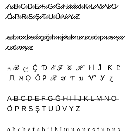
̷A̷̷ ̷̷B̷̷ ̷̷C̷̷ ̷̷D̷̷ ̷̷E̷̷ ̷̷F̷̷ ̷̷G̷̷ ̷̷Ğ̷̷ ̷̷H̷̷ ̷̷I̷̷ ̷̷İ̷̷ ̷̷J̷̷ ̷̷K̷̷ ̷̷L̷̷ ̷̷M̷̷ ̷̷N̷̷ ̷̷O̷̷
̷̷Ö̷̷ ̷̷P̷̷ ̷̷R̷̷ ̷̷S̷̷ ̷̷Ş̷̷ ̷̷T̷̷ ̷̷U̷̷ ̷̷Ü̷̷ ̷̷V̷̷ ̷̷Y̷̷ ̷Z
̷a̷̷ ̷̷b̷̷ ̷̷c̷̷ ̷̷d̷̷ ̷̷e̷̷ ̷̷f̷̷ ̷̷g̷̷ ̷̷ğ̷̷ ̷̷h̷̷ ̷̷ı̷̷ ̷̷j̷̷ ̷̷k̷̷ ̷̷l̷̷ ̷̷m̷̷ ̷̷n̷̷ ̷̷o̷̷ ̷̷ö̷̷ ̷̷p̷̷ ̷̷r̷̷ ̷̷s̷̷ ̷̷ş̷̷ ̷̷t̷̷
̷̷u̷̷ ̷̷ü̷̷ ̷̷v̷̷ ̷̷y̷̷ ̷z
⍲ ℬ ල Ḉ Ɗ ℰ ℱ ᘜ ℋ ł ĺ Ĵ Ƙ Ꮭ
ᙏ ℵ Ọ Ṏ Ꭾ ℛ ຮ ፐ ນ Ꮙ Ꭹ ɀ
A̶ ̶B̶ ̶C̶ ̶D̶ ̶E̶ ̶F̶ ̶G̶ ̶Ğ̶ ̶H̶ ̶I̶ ̶İ̶ ̶J̶ ̶K̶ ̶L̶ ̶M̶ ̶N̶ ̶O̶
̶Ö̶ ̶P̶ ̶R̶ ̶S̶ ̶Ş̶ ̶T̶ ̶U̶ ̶Ü̶ ̶V̶ ̶Y̶ ̶Z̶
𝔞 𝔟 𝔠 𝔡 𝔢 𝔣 𝔤 𝔥 𝔦 𝔧 𝔨 𝔩 𝔪 𝔫 𝔬 𝔭 𝔯 𝔰 𝔱 𝔲 𝔳 𝔶 𝔷