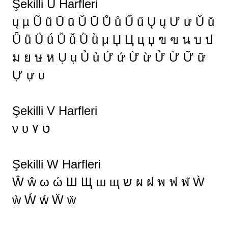
Şekilli U Harfleri
ų µ Ũ ũ Ū ū Ŭ Ū Ů ů Ű ű Ų ų Ư ư Ǔ ǔ
Ǖ ǖ Ǘ ǘ Ǚ ǚ Ǜ ǜ μ Џ Ц ц џ ข ฃ น บ ป
ม ย ษ ห Ụ ụ Ủ ủ Ứ ứ Ừ ừ Ử Ừ Ữ ữ
Ự ự υ
Şekilli V Harfleri
ν υ ט ۷
Şekilli W Harfleri
Ŵ ŵ ω ώ Ш Щ ш щ ש ผ ฝ พ ฟ ฬ Ẁ
ẁ Ẃ ẃ Ẅ ẅ