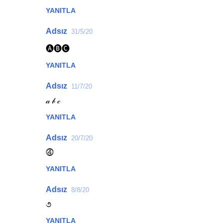
YANITLA
r
u
Adsız
31/5/20
m
🅐🅑🅒
l
YANITLA
a
r
Adsız
11/7/20
𝒶 𝒷 𝒸
YANITLA
Adsız
20/7/20
⓸
YANITLA
Adsız
8/8/20
૭
YANITLA