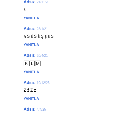
Adsız
21/11/20
x̾
YANITLA
Adsız
23/1/21
§ Ś ś Ŝ ŝ Ş ş ѕ S
YANITLA
Adsız
20/4/21
🄺🄻🄼
YANITLA
Adsız
19/12/23
Ź ź Ż ż
YANITLA
Adsız
4/4/25