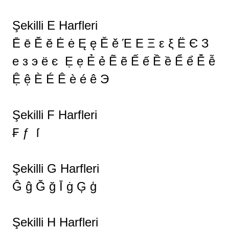
Şekilli E Harfleri
Ē ē Ĕ ĕ Ė ė Ę ę Ě ě Έ Ε Ξ ε ξ Ё Є З
е з э ё є Ẹ ẹ Ẻ ẻ Ẽ ẽ Ế ế Ề ề Ể ể Ễ ễ
Ệ ệ È É Ê è é ê Э
Şekilli F Harfleri
₣ ƒ ſ
Şekilli G Harfleri
Ĝ ĝ Ğ ğ Ī ġ Ģ ģ
Şekilli H Harfleri