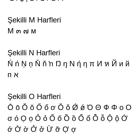
Şekilli M Harfleri
M ๓ ๗ м
Şekilli N Harfleri
Ń ń Ņ ņ Ň ň ŉ Ŋ ŋ Ν ή η π И ห Й и й
п א
Şekilli O Harfleri
Ō ō Ŏ ŏ Ő ő ơ Ǒ ǒ Ǿ ǿ Ό Θ Ф Φ o O
σ ό Ọ ọ Ỏ ỏ Ố ố Ồ ồ Ổ ổ Ỗ ỗ Ộ ộ Ớ
ớ Ờ ờ Ở ở Ừ ỡ Ợ ợ