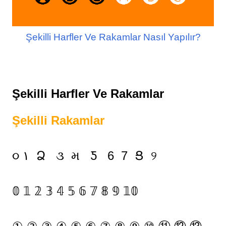
Şekilli Harfler Ve Rakamlar Nasıl Yapılır?
Şekilli Harfler Ve Rakamlar
Şekilli Rakamlar
૦ ١ Ձ ૩ મ Ƽ 6 7 Ց ୨
𝟘 𝟙 𝟚 𝟛 𝟜 𝟝 𝟞 𝟟 𝟠 𝟡 𝟙𝟘