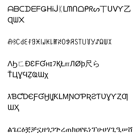
ᗩᗷᑕᗪᗴᖴǤᕼᎥᒎᛕᒪᗰᑎᗝᑭᖇᔕ丅ᑌᐯƳ乙
Ɋᗯ᙭
ꋬꃳꉔ꒯ꏂꊰꍌꁝ꒐꒻ꀘ꒒ꂵꋊꄲꉣꋪꇙ꓄꒤꒦ꌦꁴꆰꅐꉧ
ΛϦㄈÐƐFƓнɪﾌҚŁ௱ЛØþ尺ら
ŤЦƔϤẔҨƜχ
ƛƁƇƊЄƑƓӇƖʆƘԼMƝƠƤƦƧƬƲƔƳȤƢ
ƜҲ
ልጌርዕቿቻኗዘጎጋጕረጠክዐየዪነፕሁሀሃጊዒሠሸ