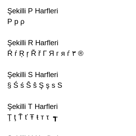
Şekilli P Harfleri
P p ρ
Şekilli R Harfleri
Ŕ ŕ Ŗ ŗ Ř ř Г Я г я ѓ ٣ ®
Şekilli S Harfleri
§ Ś ś Ŝ ŝ Ş ş ѕ S
Şekilli T Harfleri
Ţ ţ Ť ť Ŧ ŧ т τ ┱