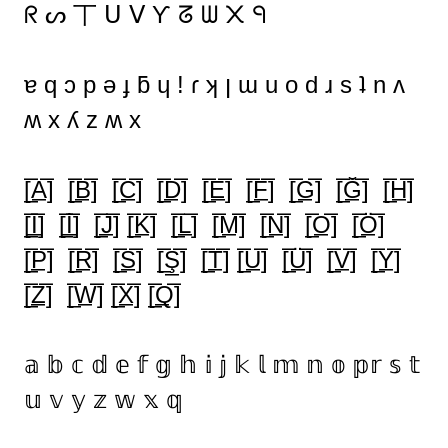
ᖇ ᔕ 丅 ᑌ ᐯ Ƴ ᘔ ᗯ ᙭ ᑫ
ɐ q ɔ p ǝ ɟ ƃ ɥ ! ɾ ʞ ן ɯ u o d ɹ s ʇ n ʌ
ʍ x ʎ z ʍ x
[̲̅A̲̅] [̲̅B̲̅] [̲̅C̲̅] [̲̅D̲̅] [̲̅E̲̅] [̲̅F̲̅] [̲̅G̲̅] [̲̅Ğ̲̅] [̲̅H̲̅]
[̲̅I̲̅] [̲̅İ̲̅] [̲̅J̲̅] [̲̅K̲̅] [̲̅L̲̅] [̲̅M̲̅] [̲̅N̲̅] [̲̅O̲̅] [̲̅Ö̲̅]
[̲̅P̲̅] [̲̅R̲̅] [̲̅S̲̅] [̲̅Ş̲̅] [̲̅T̲̅] [̲̅U̲̅] [̲̅Ü̲̅] [̲̅V̲̅] [̲̅Y̲̅]
[̲̅Z̲̅] [̲̅W̲̅] [̲̅X̲̅] [̲̅Q̲̅]
𝕒 𝕓 𝕔 𝕕 𝕖 𝕗 𝕘 𝕙 𝕚 𝕛 𝕜 𝕝 𝕞 𝕟 𝕠 𝕡𝕣 𝕤 𝕥
𝕦 𝕧 𝕪 𝕫 𝕨 𝕩 𝕢