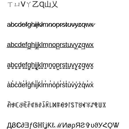
ㄒㄩᐯㄚ乙Ɋ山乂
a̷b̷c̷d̷e̷f̷g̷h̷i̷j̷k̷l̷m̷n̷o̷p̷r̷s̷t̷u̷v̷y̷z̷q̷w̷x̷
a̲b̲c̲d̲e̲f̲g̲h̲i̲j̲k̲l̲m̲n̲o̲p̲r̲s̲t̲u̲v̲y̲z̲q̲w̲x̲
a̳b̳c̳d̳e̳f̳g̳h̳i̳j̳k̳l̳m̳n̳o̳p̳r̳s̳t̳u̳v̳y̳z̳q̳w̳x̳
a̾b̾c̾d̾e̾f̾g̾h̾i̾j̾k̾l̾m̾n̾o̾p̾r̾s̾t̾u̾v̾y̾z̾q̾w̾x̾
ꋫꃃꏸꁕꍟꄘꁍꑛꂑꀭꀗ꒒ꁒꁹꆂꉣ꒓ꌚ꓅ꐇꏝꐟꁴꁸꅐꇓ
ДᏰℂ∂ƎƒᎶℍîʝƘℓℳИøρЯƧ✞υϑУՀǪᏔ