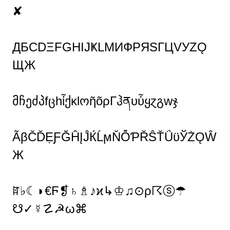
✘
ДБCDΞFGHIJҜLMИФPЯSΓЦVУZǪ
ЩЖ
მჩეძპfცhἶქκlოῆõρΓჰནυὗყɀგwჯ
ÃβČĎẸƑĞĤĮĴЌĹϻŇỖƤŘŜŤǗϋЎŻǪŴ
Ж
ꍏ♭☾◗€Ϝ❡♄♗♪ϰ↳♔♫⊙ρ☈ⓢ☂
☋✓☿☡☭ω⌘