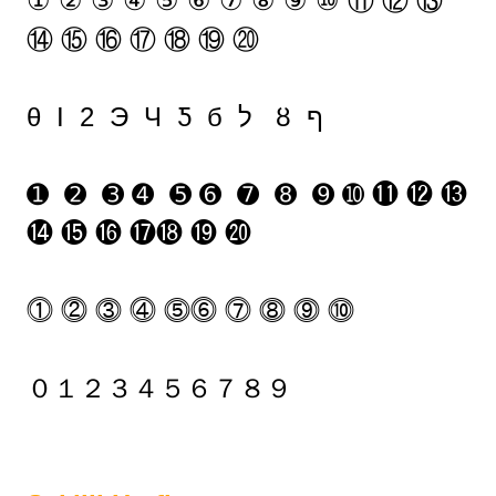
① ② ③ ④ ⑤ ⑥ ⑦ ⑧ ⑨ ⑩ ⑪ ⑫ ⑬
⑭ ⑮ ⑯ ⑰ ⑱ ⑲ ⑳
θ Ι 2 Э Ч Ƽ б ל ȣ ף
➊ ➋ ➌ ➍ ➎ ➏ ➐ ➑ ➒ ➓ ⓫ ⓬ ⓭
⓮ ⓯ ⓰ ⓱⓲ ⓳ ⓴
⓵ ⓶ ⓷ ⓸ ⓹⓺ ⓻ ⓼ ⓽ ⓾
０１２３４５６７８９