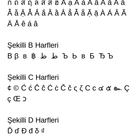
ก ถ ส ฤ ล ส ส ฮ Ẫ ạ Ả ả Ấ ấ Ầ ầ Ẩ ẩ
Ẫ ẫ Ậ Ẫ Ắ ắ Ằ ằ Ẳ ẳ Ẵ ẵ Ặ ặ À Á Â Ã
Ä Å ê á â
Şekilli B Harfleri
Β β в ฿ ط ظ Ъ Ь в Б Ђ Ъ
Şekilli C Harfleri
¢ © Ć ć Ĉ ĉ Ċ ċ Č č ς ζ С с ๔ ๕ ๛ Ç
ç Œ כ
Şekilli D Harfleri
Ď ď Đ đ δ ₫