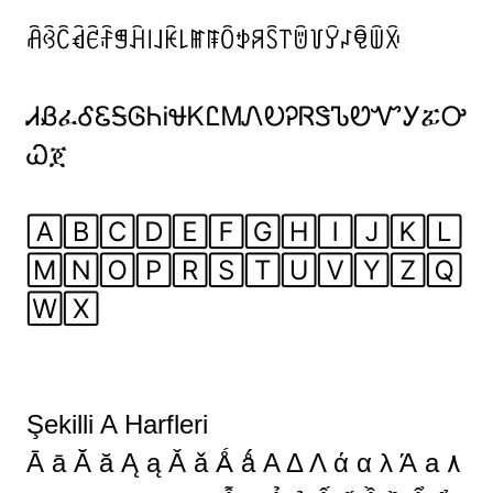
ꋫꃲꉓꃸꑾꄘꁅꃄ꒐꒑ꀗ꒒ꂵꁹꄱꉣꋪꇘ꓅ꌇ꒦ꌥ꒗ꋟꅏꋋ
ᏗᏰፈᎴᏋᎦᎶᏂᎥᏠᏦᏝᎷᏁᎧᎮᏒᏕᏖᏬᏉᎩፚᎤ
Ꮗጀ
🄰🄱🄲🄳🄴🄵🄶🄷🄸🄹🄺🄻
🄼🄽🄾🄿🅁🅂🅃🅄🅅🅈🅉🅀
🅆🅇
Şekilli A Harfleri
Ā ā Ă ă Ą ą Ǎ ǎ Ǻ ǻ Α Δ Λ ά α λ Ά а ۸