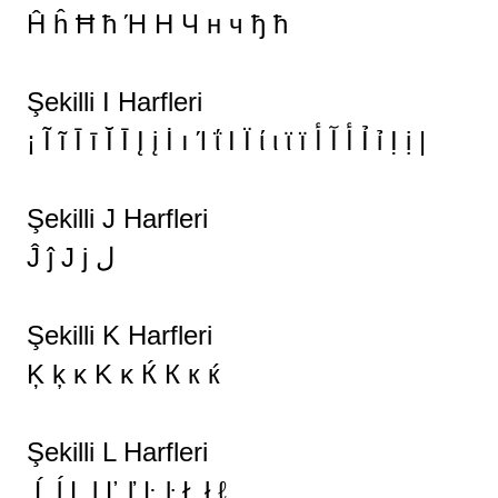
Ĥ ĥ Ħ ħ Ή Η Ч н ч ђ ћ
Şekilli I Harfleri
¡ Ĩ ĩ Ī ī Ĭ Ī Į į İ ı Ί ΐ Ι Ϊ ί ι ϊ ї أ آ أ Ỉ ỉ Ị ị |
Şekilli J Harfleri
Ĵ ĵ Ј ј ل
Şekilli K Harfleri
Ķ ķ ĸ Κ κ Ќ К к ќ
Şekilli L Harfleri
Ĺ ĺ Ļ ļ Ľ ľ Ŀ ŀ Ł ł ℓ