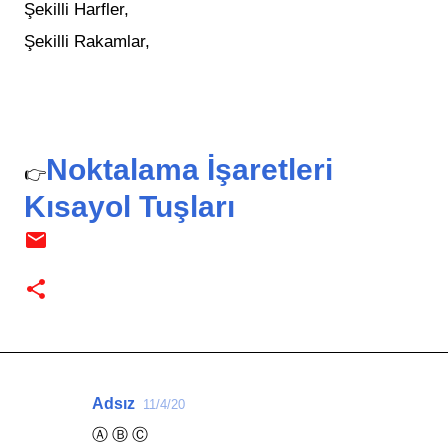
Şekilli Harfler,
Şekilli Rakamlar,
Noktalama İşaretleri
👉
Kısayol Tuşları
Adsız
11/4/20
Y
Ⓐ Ⓑ Ⓒ
o