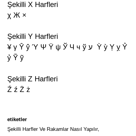
Şekilli X Harfleri
χ Ж ×
Şekilli Y Harfleri
¥ γ Ŷ ŷ Ύ Ψ Ϋ ψ Ў Ч ч ў ע Ỳ ỳ Ỵ ỵ Ỷ
ỷ Ỹ ỹ
Şekilli Z Harfleri
Ź ź Ż ż
etiketler
Şekilli Harfler Ve Rakamlar Nasıl Yapılır,