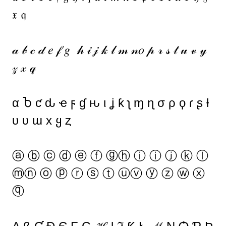
𝔵 𝔮
𝒶 𝒷 𝒸 𝒹 𝑒 𝒻 𝑔 𝒽 𝒾 𝒿 𝓀 𝓁 𝓂 𝓃𝑜 𝓅 𝓇 𝓈 𝓉 𝓊 𝓋 𝓎
𝓏 𝓍 𝓆
α Ⴆ ƈ ԃ ҽ ϝ ɠ ԋ ι ʝ ƙ ʅ ɱ ɳ σ ρ ϙ ɾ ʂ ƚ
υ ʋ ɯ x ყ ȥ
ⓐ ⓑ ⓒ ⓓ ⓔ ⓕ ⓖⓗ ⓘ ⓘ ⓙ ⓚ ⓛ
ⓜⓝ ⓞ ⓟ ⓡ ⓢ ⓣ ⓤⓥ ⓨ ⓩ ⓦ ⓧ
ⓠ