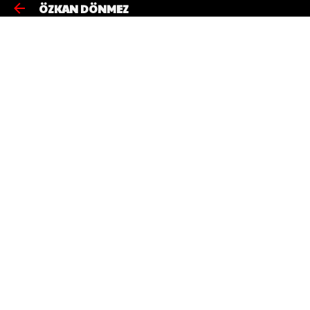
ÖZKAN DÖNMEZ
Ana içeriğe atla