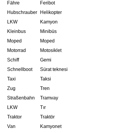
Fähre
Feribot
Hubschrauber
Helikopter
LKW
Kamyon
Kleinbus
Minibüs
Moped
Moped
Motorrad
Motosiklet
Schiff
Gemi
Schnellboot
Sürat teknesi
Taxi
Taksi
Zug
Tren
Straßenbahn
Tramvay
LKW
Tır
Traktor
Traktör
Van
Kamyonet