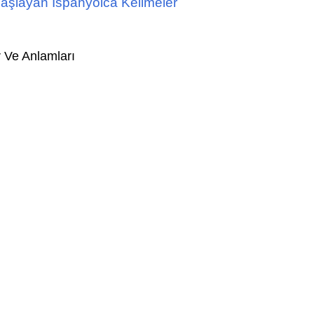
 Başlayan İspanyolca Kelimeler
r Ve Anlamları