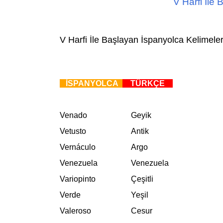
V Harfi İle
V Harfi İle Başlayan İspanyolca Kelimele
İSPANYOLCA
TÜRKÇE
Venado
Geyik
Vetusto
Antik
Vernáculo
Argo
Venezuela
Venezuela
Variopinto
Çeşitli
Verde
Yeşil
Valeroso
Cesur