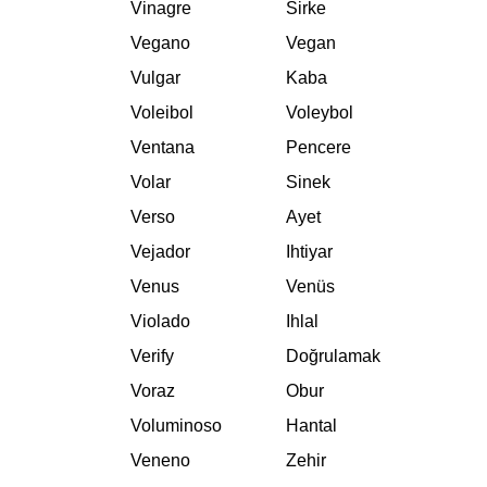
Vinagre
Sirke
Vegano
Vegan
Vulgar
Kaba
Voleibol
Voleybol
Ventana
Pencere
Volar
Sinek
Verso
Ayet
Vejador
Ihtiyar
Venus
Venüs
Violado
Ihlal
Verify
Doğrulamak
Voraz
Obur
Voluminoso
Hantal
Veneno
Zehir