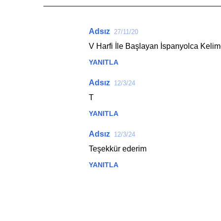
Adsız
27/11/20
Y
V Harfi İle Başlayan İspanyolca Kelim
o
YANITLA
r
u
Adsız
12/3/24
m
T
l
YANITLA
a
r
Adsız
12/3/24
Teşekkür ederim
YANITLA