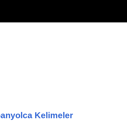
Ana içeriğe atla
spanyolca Kelimeler