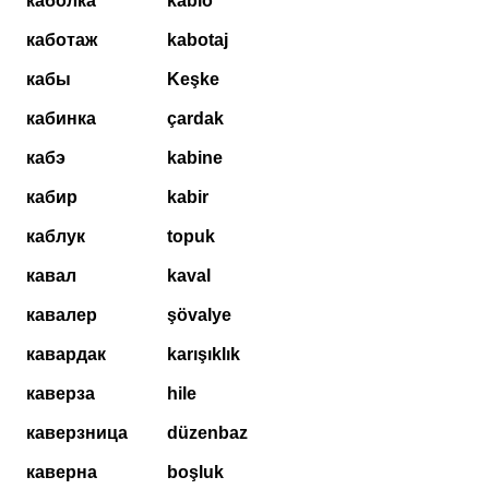
каболка
kablo
каботаж
kabotaj
кабы
Keşke
кабинка
çardak
кабэ
kabine
кабир
kabir
каблук
topuk
кавал
kaval
кавалер
şövalye
кавардак
karışıklık
каверза
hile
каверзница
düzenbaz
каверна
boşluk