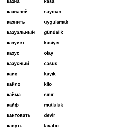
казна
kasa
казначей
sayman
казнить
uygulamak
казуальный
gündelik
казуист
kasiyer
казус
olay
казусный
casus
каик
kayık
кайло
kilo
кайма
sınır
кайф
mutluluk
кантовать
devir
кануть
lavabo