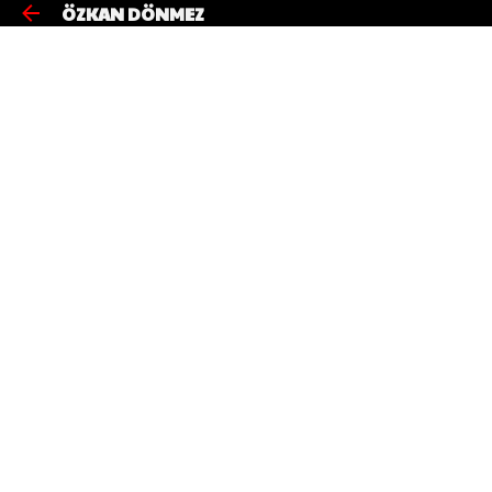
ÖZKAN DÖNMEZ
Ana içeriğe atla