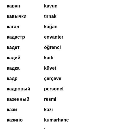
кавун
kavun
кавычки
tırnak
каган
kağan
кадастр
envanter
кадет
öğrenci
кадий
kadı
кадка
küvet
кадр
çerçeve
кадровый
personel
казенный
resmi
кази
kazı
казино
kumarhane