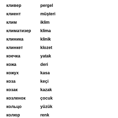
кливер
pergel
клиент
müşteri
клим
iklim
климатизер
klima
клиника
klinik
клинкет
klozet
коечка
yatak
кожа
deri
кожух
kasa
коза
keçi
козак
kazak
козленок
çocuk
кольцо
yüzük
колюр
renk