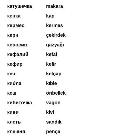
катушечка
makara
кепка
kap
кермес
kermes
керн
çekirdek
керосин
gazyağı
кефалий
kefal
кефир
kefir
кеч
ketçap
кибла
kıble
кеш
önbellek
кибиточка
vagon
киви
kivi
клеть
sandık
клешня
pençe