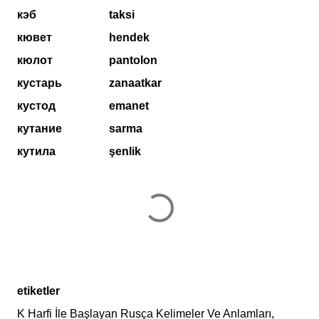
кэб
taksi
кювет
hendek
кюлот
pantolon
кустарь
zanaatkar
кустод
emanet
кутание
sarma
кутила
şenlik
etiketler
K Harfi İle Başlayan Rusça Kelimeler Ve Anlamları,