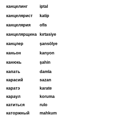
канцелинг
iptal
канцелярист
katip
канцелярия
ofis
канцелярщина
kırtasiye
канцлер
şansölye
каньон
kanyon
канюкь
şahin
капать
damla
карасий
sazan
каратэ
karate
караул
koruma
катиться
rulo
каторжный
mahkum