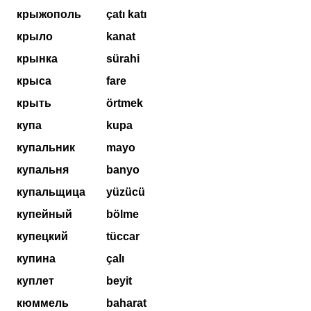
крыжополь
çatı katı
крыло
kanat
крынка
sürahi
крыса
fare
крыть
örtmek
купа
kupa
купальник
mayo
купальня
banyo
купальщица
yüzücü
купейный
bölme
купецкий
tüccar
купина
çalı
куплет
beyit
кюммель
baharat