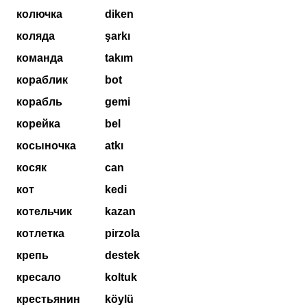
колючка
diken
коляда
şarkı
команда
takım
кораблик
bot
корабль
gemi
корейка
bel
косыночка
atkı
косяк
can
кот
kedi
котельчик
kazan
котлетка
pirzola
крепь
destek
кресало
koltuk
крестьянин
köylü