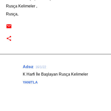
Rusça Kelimeler ,
Rusça,
Adsız
16/1/22
Y
K Harfi İle Başlayan Rusça Kelimeler
o
YANITLA
r
u
m
l