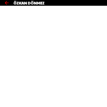
ÖZKAN DÖNMEZ
Ana içeriğe atla