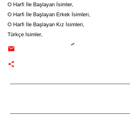
O Harfi İle Başlayan İsimler,
O Harfi İle Başlayan Erkek İsimleri,
O Harfi İle Başlayan Kız İsimleri,
Türkçe İsimler,
Y
o
r
u
m
l