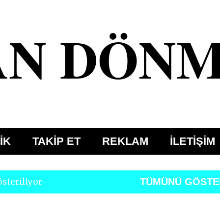
Ana içeriğe atla
AN DÖN
İK
TAKİP ET
REKLAM
İLETİŞİM
österiliyor
TÜMÜNÜ GÖSTE