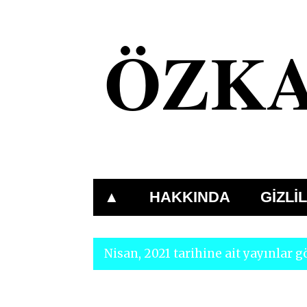
ÖZK
Www.OzkanDonmez.Com
▲
HAKKINDA
GİZLİL
Nisan, 2021 tarihine ait yayınlar g
K