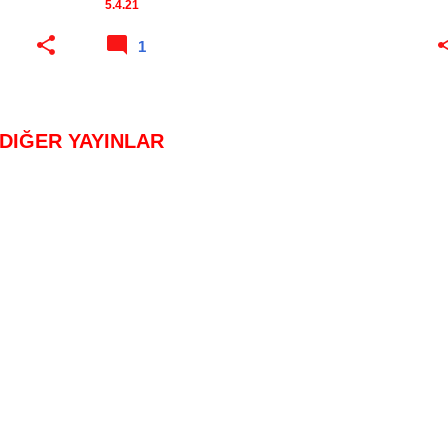
5.4.21
1
DIĞER YAYINLAR