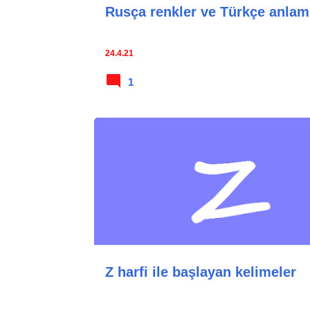
Rusça renkler ve Türkçe anlaml
24.4.21
1
Z harfi ile başlayan kelimeler