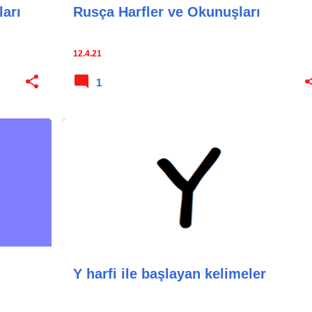
arı
Rusça Harfler ve Okunuşları
12.4.21
1
Y harfi ile başlayan kelimeler