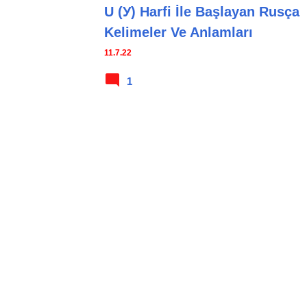
U (У) Harfi İle Başlayan Rusça
Kelimeler Ve Anlamları
11.7.22
1