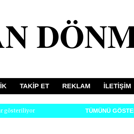
Ana içeriğe atla
AN DÖN
İK
TAKİP ET
REKLAM
İLETİŞİM
r gösteriliyor
TÜMÜNÜ GÖSTE