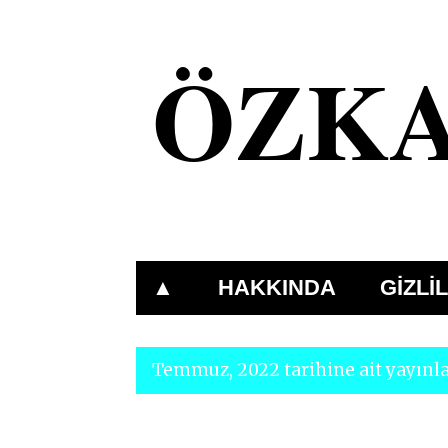
ÖZK
Www.OzkanDonmez.Com
▲
HAKKINDA
GİZLİL
Temmuz, 2022 tarihine ait yayınla
K